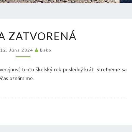
STENA
A ZATVORENÁ
ZATVORENÁ
12. Júna 2024
Bako
verejnosť tento školský rok posledný krát. Stretneme sa
 včas oznámime.