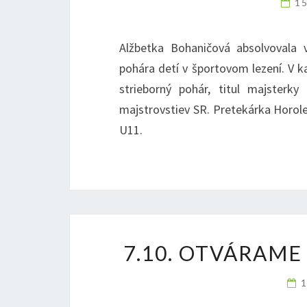
1
Alžbetka Bohaničová absolvovala
pohára detí v športovom lezení. V k
strieborný pohár, titul majsterk
majstrovstiev SR. Pretekárka Horole
U11.
7.10. OTVÁRAME
1