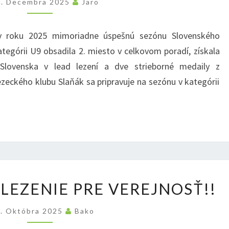
5. Decembra 2025
Jaro
V
SLOVENSKOM
 v roku 2025 mimoriadne úspešnú sezónu Slovenského
POHÁRI
ategórii U9 obsadila 2. miesto v celkovom poradí, získala
DETÍ
y Slovenska v lead lezení a dve strieborné medaily z
V
zeckého klubu Slaňák sa pripravuje na sezónu v kategórii
ŠPORTOVOM
LEZENÍ
(U9)
7.10.
 LEZENIE PRE VEREJNOSŤ!!
OTVÁRAME
LEZENIE
. Októbra 2025
Bako
PRE