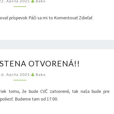
22. Apríla 2025
Bako
OD
17:00
govať príspevok Páči sa mi to Komentovať Zdieľať
17.4.2025
5 STENA OTVORENÁ!!
STENA
OTVORENÁ!!
16. Apríla 2025
Bako
apriek tomu, že bude CVČ zatvorené, tak naša bude pre
 poliezť. Budeme tam od 17:00.