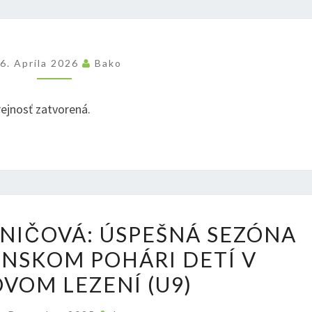
6. Apríla 2026
Bako
rejnosť zatvorená.
ALŽBETKA
NIČOVÁ: ÚSPEŠNÁ SEZÓNA
BOHANIČOVÁ:
ENSKOM POHÁRI DETÍ V
ÚSPEŠNÁ
VOM LEZENÍ (U9)
SEZÓNA
2025