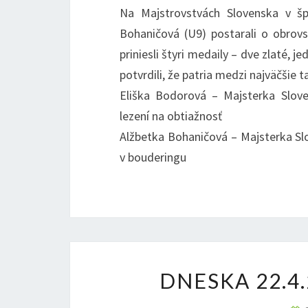
Na Majstrovstvách Slovenska v š
Bohaničová (U9) postarali o obrovs
priniesli štyri medaily – dve zlaté, 
potvrdili, že patria medzi najväčšie 
Eliška Bodorová – Majsterka Slove
lezení na obtiažnosť
Alžbetka Bohaničová – Majsterka Slo
v bouderingu
DNESKA 22.4.