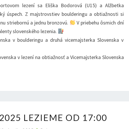
portovom lezení sa Eliška Bodorová (U15) a Alžbetka
V
ký úspech. Z majstrovstiev boulderingu a obtiažnosti si
ŠPORTOVOM
jednu striebornú a jednu bronzovú.
V priebehu ôsmich dní
LEZENÍ
talenty slovenského lezenia.
ZA
nska v boulderingu a druhá vicemajsterka Slovenska v
8
DNÍ
venska v lezení na obtiažnosť a Vicemajsterka Slovenska
DNESKA
2025 LEZIEME OD 17:00
22.4.2025
LEZIEME