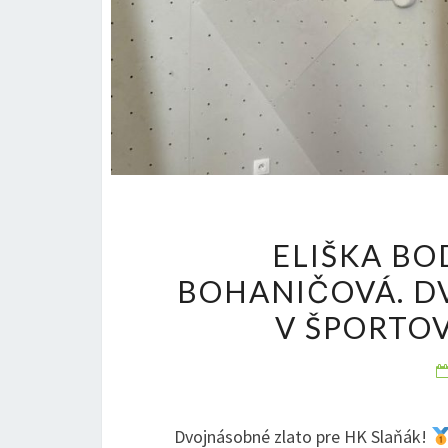
ELIŠKA BO
BOHANIČOVÁ. D
V ŠPORTOV
Dvojnásobné zlato pre HK Slaňák!