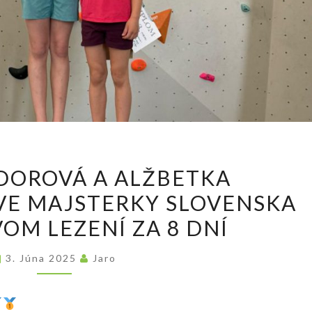
ELIŠKA
DOROVÁ A ALŽBETKA
BODOROVÁ
VE MAJSTERKY SLOVENSKA
A
OM LEZENÍ ZA 8 DNÍ
ALŽBETKA
BOHANIČOVÁ.
3. Júna 2025
Jaro
DVE
MAJSTERKY
SLOVENSKA