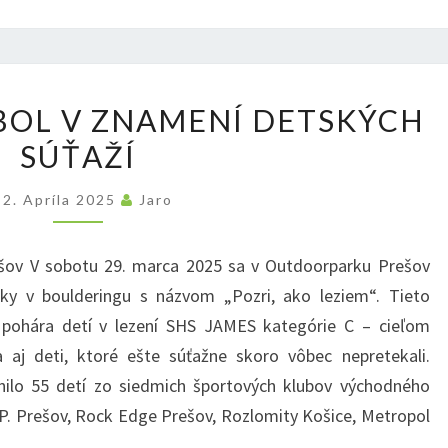
KONIEC
BOL V ZNAMENÍ DETSKÝCH
MARCA
SÚŤAŽÍ
BOL
V
2. Apríla 2025
Jaro
ZNAMENÍ
DETSKÝCH
ešov V sobotu 29. marca 2025 sa v Outdoorparku Prešov
SÚŤAŽÍ
ky v boulderingu s názvom „Pozri, ako leziem“. Tieto
 pohára detí v lezení SHS JAMES kategórie C – cieľom
a aj deti, ktoré ešte súťažne skoro vôbec nepretekali.
nilo 55 detí zo siedmich športových klubov východného
.P. Prešov, Rock Edge Prešov, Rozlomity Košice, Metropol