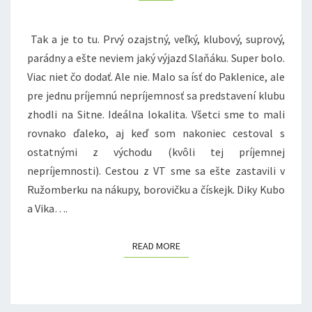
Tak a je to tu. Prvý ozajstný, veľký, klubový, suprový,
parádny a ešte neviem jaký výjazd Slaňáku. Super bolo.
Viac niet čo dodať. Ale nie. Malo sa ísť do Paklenice, ale
pre jednu príjemnú nepríjemnosť sa predstavení klubu
zhodli na Sitne. Ideálna lokalita. Všetci sme to mali
rovnako ďaleko, aj keď som nakoniec cestoval s
ostatnými z východu (kvôli tej príjemnej
nepríjemnosti). Cestou z VT sme sa ešte zastavili v
Ružomberku na nákupy, borovičku a čískejk. Diky Kubo
a Vika….
READ MORE
READ MORE