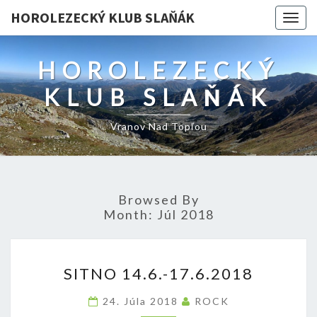
HOROLEZECKÝ KLUB SLAŇÁK
Togg
navig
HOROLEZECKÝ
KLUB SLAŇÁK
Vranov Nad Topľou
Browsed By
Month:
Júl 2018
SITNO
SITNO 14.6.-17.6.2018
14.6.-17.6.2018
24. Júla 2018
ROCK