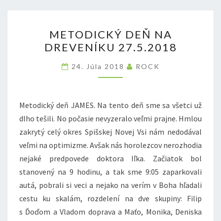
METODICKÝ
METODICKÝ DEŇ NA
DEŇ
DREVENÍKU 27.5.2018
NA
DREVENÍKU
24. Júla 2018
ROCK
27.5.2018
Metodický deň JAMES. Na tento deň sme sa všetci už
dlho tešili. No počasie nevyzeralo veľmi prajne. Hmlou
zakrytý celý okres Spišskej Novej Vsi nám nedodával
veľmi na optimizme. Avšak nás horolezcov nerozhodia
nejaké predpovede doktora Iľka. Začiatok bol
stanovený na 9 hodinu, a tak sme 9:05 zaparkovali
autá, pobrali si veci a nejako na verím v Boha hľadali
cestu ku skalám, rozdelení na dve skupiny: Filip
s Ďoďom a Vladom doprava a Maťo, Monika, Deniska