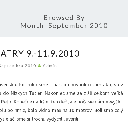
Browsed By
Month:
September 2010
NÍZKE
ATRY 9.-11.9.2010
TATRY
9.-11.9.2010
 Septembra 2010
Admin
ska. Pol roka sme s partiou hovorili o tom ako, sa v
 do Nízkych Tatier. Nakoniec sme sa zišli celkom veľká
a Peťo. Konečne nadišiel ten deň, ale počasie nám nevyšlo.
oľu po hmle, bolo vidno max na 10 metrov. Boli sme celý
sielači sme si trochu vydýchli, uvarili…