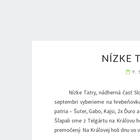
NÍZKE T
9.
Nízke Tatry, nádherná časť Sloven
septembri vyberieme na hrebeňovku
patria – Šuter, Gabo, Kajsi, 2x Ďuro 
Šľapali sme z Telgártu na Kráľovu h
premočený. Na Kráľovej holi dnu vo vy