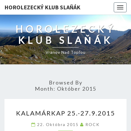
HOROLEZECKÝ KLUB SLAŇÁK
Togg
navig
HOROLEZECKÝ
KLUB SLAŇÁK
Vranov Nad Topľou
Browsed By
Month:
Október 2015
KALAMÁRKAP
KALAMÁRKAP 25.-27.9.2015
25.-27.9.2015
22. Októbra 2015
ROCK