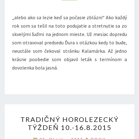
„alebo ako sa lezie keď sa počasie zblázni“ Ako každý
rok som sa tešil na toto podujatie a stretnutie sa zo
skvelými ľuďmi na jednom mieste. Už mesiac dopredu
som otravoval predsedu Ďura s otázkou kedy to bude,
neustále som čekoval stránku Kalamárka. Až jedno
krásne poobedie som objavil leták s termínom a
dovolenka bola jasná.
TRADIČNÝ
TRADIČNÝ HOROLEZECKÝ
HOROLEZECKÝ
TÝŽDEŇ 10.-16.8.2015
TÝŽDEŇ
10.-16.8.2015