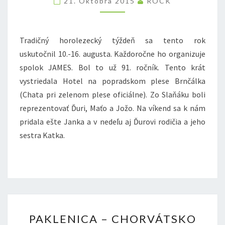
21. Októbra 2015
ROCK
Tradičný horolezecký týždeň sa tento rok
uskutočnil 10.-16. augusta. Každoročne ho organizuje
spolok JAMES. Bol to už 91. ročník. Tento krát
vystriedala Hotel na popradskom plese Brnčálka
(Chata pri zelenom plese oficiálne). Zo Slaňáku boli
reprezentovať Ďuri, Maťo a Jožo. Na víkend sa k nám
pridala ešte Janka a v nedeľu aj Ďurovi rodičia a jeho
sestra Katka.
PAKLENICA
PAKLENICA – CHORVÁTSKO
–