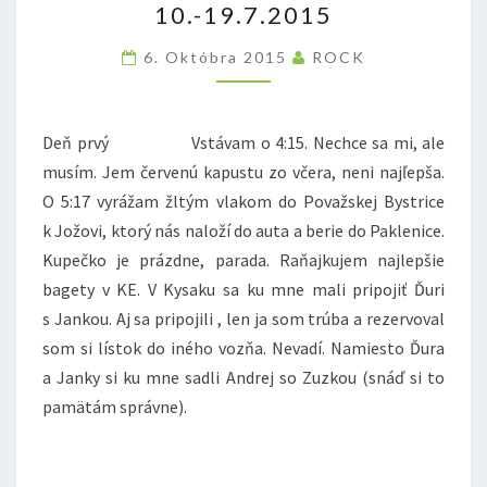
10.-19.7.2015
CHORVÁTSKO
10.-19.7.2015
6. Októbra 2015
ROCK
Deň prvý Vstávam o 4:15. Nechce sa mi, ale
musím. Jem červenú kapustu zo včera, neni najľepša.
O 5:17 vyrážam žltým vlakom do Považskej Bystrice
k Jožovi, ktorý nás naloží do auta a berie do Paklenice.
Kupečko je prázdne, parada. Raňajkujem najlepšie
bagety v KE. V Kysaku sa ku mne mali pripojiť Ďuri
s Jankou. Aj sa pripojili , len ja som trúba a rezervoval
som si lístok do iného vozňa. Nevadí. Namiesto Ďura
a Janky si ku mne sadli Andrej so Zuzkou (snáď si to
pamätám správne).