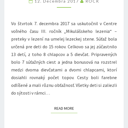
12. Decembra 2017
ROCK
Vo štvrtok 7. decembra 2017 sa uskutočnil v Centre
voľného času III. ročník „Mikulášskeho lezenia“ –
preteky v lezení na umelej lezeckej stene. Súťaž bola
určená pre deti do 15 rokov. Celkovo sa jej zúčastnilo
13 detí, z toho 8 chlapcov a 5 dievčat. Pripravených
bolo 7 súťažných ciest a jedna bonusová na rozstrel
medzi dvoma dievčatami a dvomi chlapcami, ktorí
dosiahli rovnaký počet topov. Cesty boli farebne
odlíšené a mali rôznu obťažnosť. Všetky deti si zaliezli
do sýtosti v rámci…
READ MORE
READ MORE