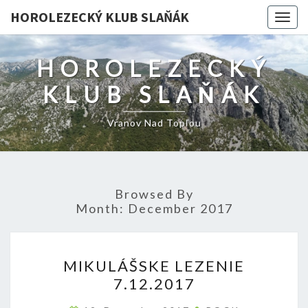
HOROLEZECKÝ KLUB SLAŇÁK
Togg
navig
HOROLEZECKÝ
KLUB SLAŇÁK
Vranov Nad Topľou
Browsed By
Month:
December 2017
MIKULÁŠSKE
MIKULÁŠSKE LEZENIE
LEZENIE
7.12.2017
7.12.2017