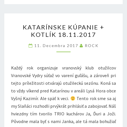
KATARÍNSKE
KATARÍNSKE KÚPANIE +
KÚPANIE
KOTLÍK 18.11.2017
+
KOTLÍK
11. Decembra 2017
ROCK
18.11.2017
Každý rok organizuje vranovský klub otužilcov
Vranovské Vydry súťaž vo varení guľášu, a zároveň pri
tejto príležitosti otvárajú otužileckú sezónu. Koná sa
to vždy víkend pred Katarínou v areáli Lysá Hora obce
Vyšný Kazimír. Ale späť k veci.
Tento rok sme sa aj
my Slaňáci rozhodli prvýkrát prihlásiť a zabojovať. Náš
hviezdny tím tvorilo TRIO kuchárov Ja, Ďuri a Joži.
Pôvodne mala byť s nami Janka, ale tá mala bohužiaľ