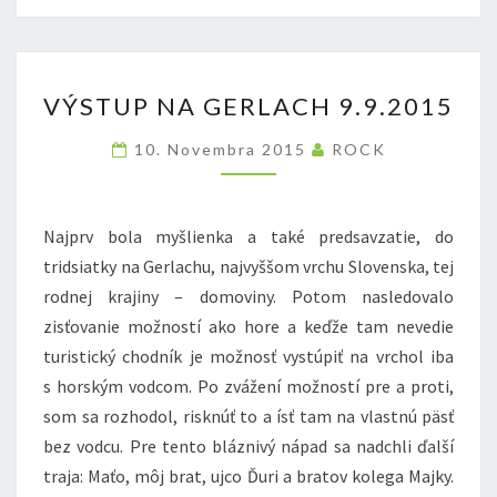
VÝSTUP
VÝSTUP NA GERLACH 9.9.2015
NA
GERLACH
10. Novembra 2015
ROCK
9.9.2015
Najprv bola myšlienka a také predsavzatie, do
tridsiatky na Gerlachu, najvyššom vrchu Slovenska, tej
rodnej krajiny – domoviny. Potom nasledovalo
zisťovanie možností ako hore a keďže tam nevedie
turistický chodník je možnosť vystúpiť na vrchol iba
s horským vodcom. Po zvážení možností pre a proti,
som sa rozhodol, risknúť to a ísť tam na vlastnú päsť
bez vodcu. Pre tento bláznivý nápad sa nadchli ďalší
traja: Maťo, môj brat, ujco Ďuri a bratov kolega Majky.