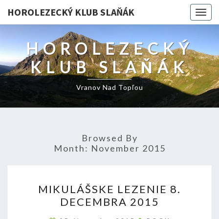
HOROLEZECKÝ KLUB SLAŇÁK
Togg
navig
HOROLEZECKÝ
KLUB SLAŇÁK
Vranov Nad Topľou
Browsed By
Month:
November 2015
MIKULÁŠSKE
MIKULÁŠSKE LEZENIE 8.
LEZENIE
DECEMBRA 2015
8.
DECEMBRA