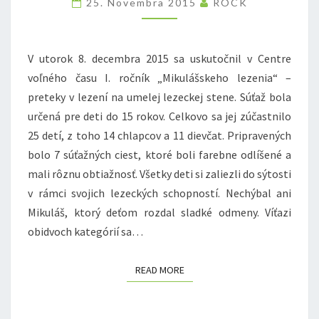
25. Novembra 2015
ROCK
2015
V utorok 8. decembra 2015 sa uskutočnil v Centre
voľného času I. ročník „Mikulášskeho lezenia“ –
preteky v lezení na umelej lezeckej stene. Súťaž bola
určená pre deti do 15 rokov. Celkovo sa jej zúčastnilo
25 detí, z toho 14 chlapcov a 11 dievčat. Pripravených
bolo 7 súťažných ciest, ktoré boli farebne odlíšené a
mali rôznu obtiažnosť. Všetky deti si zaliezli do sýtosti
v rámci svojich lezeckých schopností. Nechýbal ani
Mikuláš, ktorý deťom rozdal sladké odmeny. Víťazi
obidvoch kategórií sa…
READ MORE
READ MORE