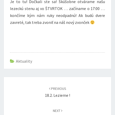
Je to tu! Dočkali ste sa! Skúšobne otvárame našu
lezeckú stenu aj vo ŠTVRTOK … začíname o 17:00 …
končíme kým nám ruky neodpadnú! Ak budú dvere
zavreté, tak treba zvoniť na náš nový zvonček
Aktuality
Post
navigation
PREVIOUS
18.2. Lezieme !
NEXT