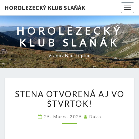
HOROLEZECKÝ KLUB SLAŇÁK
Togg
navig
HOROLEZECKÝ
KLUB SLAŇÁK
Vranov Nad Topľou
STENA
STENA OTVORENÁ AJ VO
OTVORENÁ
ŠTVRTOK!
AJ
VO
25. Marca 2025
Bako
ŠTVRTOK!