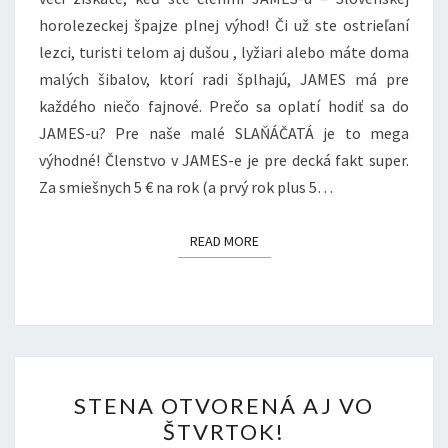
horolezeckej špajze plnej výhod! Či už ste ostrieľaní
lezci, turisti telom aj dušou , lyžiari alebo máte doma
malých šibalov, ktorí radi šplhajú, JAMES má pre
každého niečo fajnové. Prečo sa oplatí hodiť sa do
JAMES-u? Pre naše malé SLAŇÁČATÁ je to mega
výhodné! Členstvo v JAMES-e je pre decká fakt super.
Za smiešnych 5 € na rok (a prvý rok plus 5…
READ MORE
READ MORE
STENA
STENA OTVORENÁ AJ VO
OTVORENÁ
ŠTVRTOK!
AJ