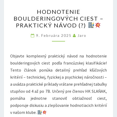
HODNOTENIE
HODNOTENIE
BOULDERINGOVÝCH
BOULDERINGOVÝCH CIEST –
CIEST
PRAKTICKÝ NÁVOD (?)
–
PRAKTICKÝ
9. Februára 2025
Jaro
NÁVOD
(?)
Objavte komplexný praktický návod na hodnotenie
boulderingových ciest podľa francúzskej klasifikácie!
Tento článok ponúka detailný prehľad kľúčových
kritérií – technickej, fyzickej a psychickej náročnosti –
a uvádza praktické príklady vrátane prehľadnej tabuľky
stupňov od 4 až po 7B. Určený pre členov HK SLAŇAK,
pomáha jednotne stanoviť obtiažnosť ciest,
podporuje diskusiu a zlepšovanie hodnotiacich kritérií
v našom klube.