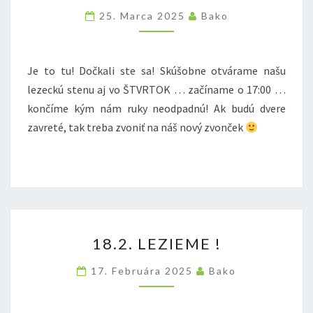
VO
25. Marca 2025
Bako
ŠTVRTOK!
Je to tu! Dočkali ste sa! Skúšobne otvárame našu
lezeckú stenu aj vo ŠTVRTOK … začíname o 17:00 …
končíme kým nám ruky neodpadnú! Ak budú dvere
zavreté, tak treba zvoniť na náš nový zvonček
18.2.
18.2. LEZIEME !
LEZIEME
!
17. Februára 2025
Bako