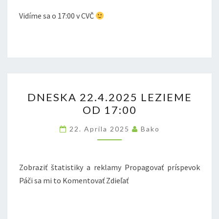
Vidíme sa o 17:00 v CVČ
DNESKA
DNESKA 22.4.2025 LEZIEME
22.4.2025
OD 17:00
LEZIEME
OD
22. Apríla 2025
Bako
17:00
Zobraziť štatistiky a reklamy Propagovať príspevok
Páči sa mi to Komentovať Zdieľať