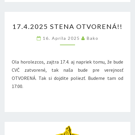
17.4.2025
17.4.2025 STENA OTVORENÁ!!
STENA
OTVORENÁ!!
16. Apríla 2025
Bako
Ola horolezcos, zajtra 17.4. aj napriek tomu, že bude
CVČ zatvorené, tak naša bude pre verejnosť
OTVORENÁ. Tak si dojdite poliezť. Budeme tam od
17:00.