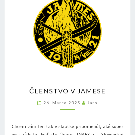
ČLENSTVO
ČLENSTVO V JAMESE
V
JAMESE
26. Marca 2025
Jaro
Chcem vám len tak v skratke pripomenúť, aké super
veci získate, keď ste členmi JAMES-u – Slovenskej