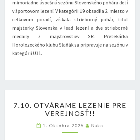
mimoriadne úspešnú sezónu Slovenského pohára detí
V
v športovom lezení. V kategórii U9 obsadila 2. miesto v
ŠPORTOVOM
celkovom poradí, získala strieborný pohár, titul
LEZENÍ
majsterky Slovenska v lead lezení a dve strieborné
(U9)
medaily z majstrovstiev SR. Pretekárka
Horolezeckého klubu Slaňák sa pripravuje na sezónu v
kategórii U11.
7.10.
7.10. OTVÁRAME LEZENIE PRE
OTVÁRAME
VEREJNOSŤ!!
LEZENIE
PRE
1. Októbra 2025
Bako
VEREJNOSŤ!!