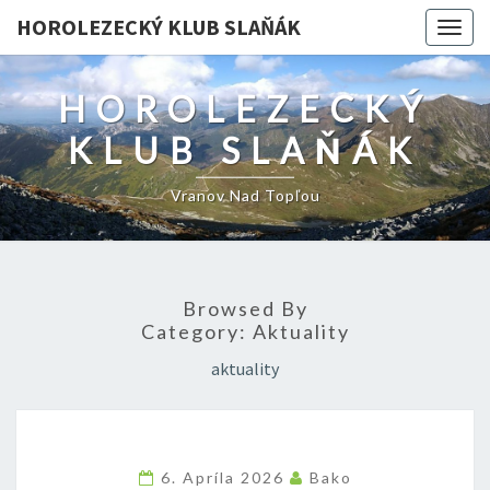
HOROLEZECKÝ KLUB SLAŇÁK
Togg
navig
HOROLEZECKÝ
KLUB SLAŇÁK
Vranov Nad Topľou
Browsed By
Category:
Aktuality
aktuality
6. Apríla 2026
Bako