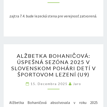
zajtra 7.4. bude lezecká stena pre verejnosť zatvorená.
ALŽBETKA
ALŽBETKA BOHANIČOVÁ:
BOHANIČOVÁ:
ÚSPEŠNÁ SEZÓNA 2025 V
ÚSPEŠNÁ
SLOVENSKOM POHÁRI DETÍ V
SEZÓNA
ŠPORTOVOM LEZENÍ (U9)
2025
V
15. Decembra 2025
Jaro
SLOVENSKOM
POHÁRI
Alžbetka Bohaničová absolvovala v roku 2025
DETÍ