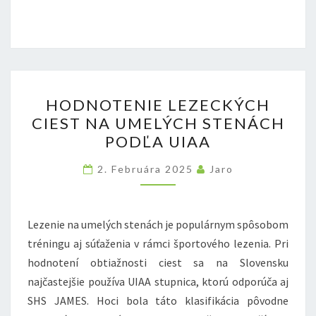
HODNOTENIE
HODNOTENIE LEZECKÝCH
LEZECKÝCH
CIEST NA UMELÝCH STENÁCH
CIEST
PODĽA UIAA
NA
UMELÝCH
2. Februára 2025
Jaro
STENÁCH
PODĽA
UIAA
Lezenie na umelých stenách je populárnym spôsobom
tréningu aj súťaženia v rámci športového lezenia. Pri
hodnotení obtiažnosti ciest sa na Slovensku
najčastejšie používa UIAA stupnica, ktorú odporúča aj
SHS JAMES. Hoci bola táto klasifikácia pôvodne