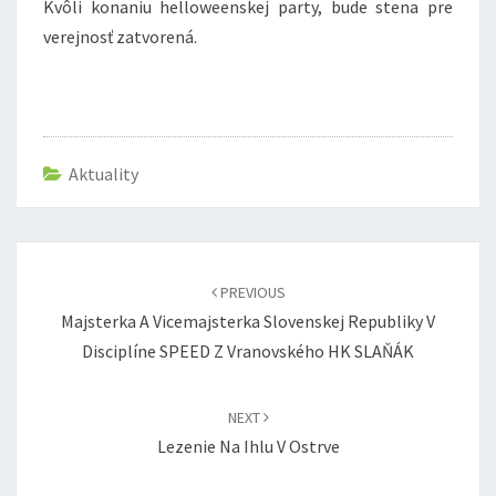
Kvôli konaniu helloweenskej party, bude stena pre
verejnosť zatvorená.
Aktuality
Post
navigation
PREVIOUS
Majsterka A Vicemajsterka Slovenskej Republiky V
Disciplíne SPEED Z Vranovského HK SLAŇÁK
NEXT
Lezenie Na Ihlu V Ostrve