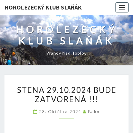
HOROLEZECKÝ KLUB SLAŇÁK
Togg
navig
HOROLEZECKÝ
KLUB SLAŇÁK
Vranov Nad Topľou
STENA
STENA 29.10.2024 BUDE
29.10.2024
ZATVORENÁ !!!
BUDE
ZATVORENÁ
28. Októbra 2024
Bako
!!!