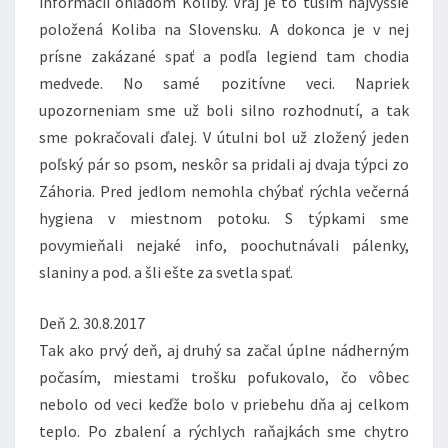
informácií ohľadom Koliby. Vraj je to tuším najvyššie
položená Koliba na Slovensku. A dokonca je v nej
prísne zakázané spať a podľa legiend tam chodia
medvede. No samé pozitívne veci. Napriek
upozorneniam sme už boli silno rozhodnutí, a tak
sme pokračovali ďalej. V útulni bol už zložený jeden
poľský pár so psom, neskôr sa pridali aj dvaja týpci zo
Záhoria. Pred jedlom nemohla chýbať rýchla večerná
hygiena v miestnom potoku. S týpkami sme
povymieňali nejaké info, poochutnávali pálenky,
slaniny a pod. a šli ešte za svetla spať.
Deň 2. 30.8.2017
Tak ako prvý deň, aj druhý sa začal úplne nádherným
počasím, miestami trošku pofukovalo, čo vôbec
nebolo od veci keďže bolo v priebehu dňa aj celkom
teplo. Po zbalení a rýchlych raňajkách sme chytro