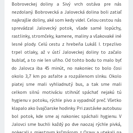
Bobroveckej doliny a Sivý vrch ostáva pre nás
nezdolaný. Bobrovecká a Jalovecká dolina boli zatiaľ
najkrajšie doliny, aké som kedy videl. Celou cestou nás
sprevádzal Jalovecký potok, všade samé lopúchy,
rastlinky, stromčeky, kamene, maliny a všakovaké iné
lesné plody. Celú cestu z hrebeňa Lukáš I. trpezlivo
trpel otlaky, až v ústí Jaloveckej doliny to začalo
bublať, a to nie len uňho. Od tohto bodu to malo byť
do Jalovca iba 45 minút, no nakoniec to bolo čosi
okolo 3,7 km po asfalte a rozpálenom slnku. Okolo
piatej sme mali vyhliadnutý bus, a tak sme mali
celkom silnú motiváciu stihnúť spáchať nejakú tú
hygienu v potoku, rýchle pivo a vypadnúť preč. Všetko
klapalo ako švajčiarske hodinky. Pri zastávke autobusu
bol potok, kde sme aj nakoniec spáchali hygienu. V
Jalovci sme buchli každý po dve naozaj rýchle pivká,
pokecali s miestnym krčmárom z Oravy a utekali na