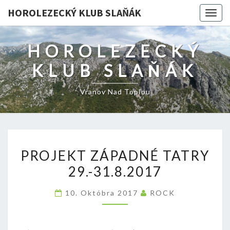
HOROLEZECKÝ KLUB SLAŇÁK
Togg
navig
HOROLEZECKÝ
KLUB SLAŇÁK
Vranov Nad Topľou
PROJEKT
PROJEKT ZÁPADNÉ TATRY
ZÁPADNÉ
29.-31.8.2017
TATRY
29.-31.8.2017
10. Októbra 2017
ROCK