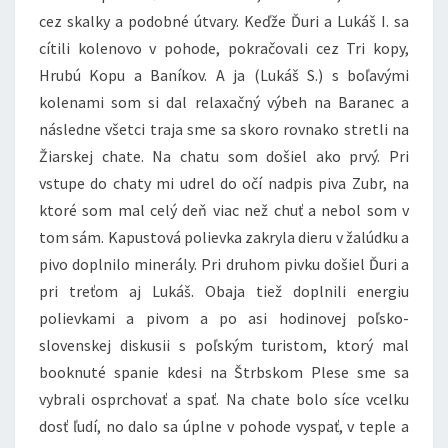
cez skalky a podobné útvary. Keďže Ďuri a Lukáš I. sa
cítili kolenovo v pohode, pokračovali cez Tri kopy,
Hrubú Kopu a Baníkov. A ja (Lukáš S.) s boľavými
kolenami som si dal relaxačný výbeh na Baranec a
následne všetci traja sme sa skoro rovnako stretli na
Žiarskej chate. Na chatu som došiel ako prvý. Pri
vstupe do chaty mi udrel do očí nadpis piva Zubr, na
ktoré som mal celý deň viac než chuť a nebol som v
tom sám. Kapustová polievka zakryla dieru v žalúdku a
pivo doplnilo minerály. Pri druhom pivku došiel Ďuri a
pri treťom aj Lukáš. Obaja tiež doplnili energiu
polievkami a pivom a po asi hodinovej poľsko-
slovenskej diskusii s poľským turistom, ktorý mal
booknuté spanie kdesi na Štrbskom Plese sme sa
vybrali osprchovať a spať. Na chate bolo síce vcelku
dosť ľudí, no dalo sa úplne v pohode vyspať, v teple a