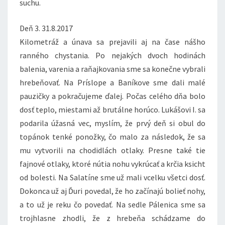
suchu.
Deň 3. 31.8.2017
Kilometráž a únava sa prejavili aj na čase nášho
ranného chystania. Po nejakých dvoch hodinách
balenia, varenia a raňajkovania sme sa konečne vybrali
hrebeňovať. Na Príslope a Baníkove sme dali malé
pauzičky a pokračujeme ďalej. Počas celého dňa bolo
dosť teplo, miestami až brutálne horúco. Lukášovi I. sa
podarila úžasná vec, myslím, že prvý deň si obul do
topánok tenké ponožky, čo malo za následok, že sa
mu vytvorili na chodidlách otlaky. Presne také tie
fajnové otlaky, ktoré nútia nohu vykrúcať a krčia ksicht
od bolesti. Na Salatíne sme už mali vcelku všetci dosť.
Dokonca už aj Ďuri povedal, že ho začínajú bolieť nohy,
a to už je reku čo povedať. Na sedle Pálenica sme sa
trojhlasne zhodli, že z hrebeňa schádzame do