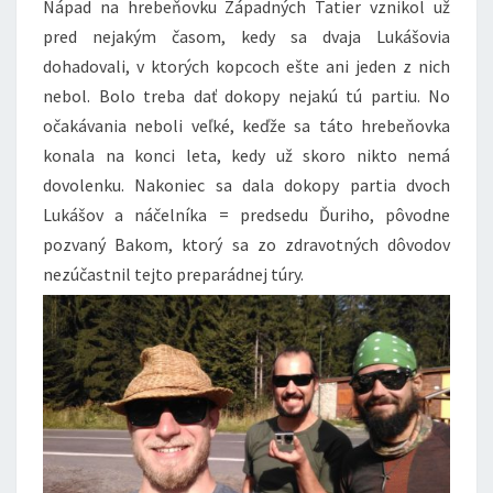
Nápad na hrebeňovku Západných Tatier vznikol už
pred nejakým časom, kedy sa dvaja Lukášovia
dohadovali, v ktorých kopcoch ešte ani jeden z nich
nebol. Bolo treba dať dokopy nejakú tú partiu. No
očakávania neboli veľké, keďže sa táto hrebeňovka
konala na konci leta, kedy už skoro nikto nemá
dovolenku. Nakoniec sa dala dokopy partia dvoch
Lukášov a náčelníka = predsedu Ďuriho, pôvodne
pozvaný Bakom, ktorý sa zo zdravotných dôvodov
nezúčastnil tejto preparádnej túry.