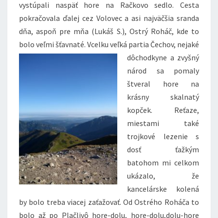
vystúpali naspäť hore na Račkovo sedlo. Cesta
pokračovala ďalej cez Volovec a asi najväčšia sranda
dňa, aspoň pre mňa (Lukáš S.), Ostrý Roháč, kde to
bolo veľmi šťavnaté. Vcelku veľká partia Čechov, nejaké
dôchodkyne a
zvyšný
národ sa pomaly
štveral hore na
krásny skalnatý
kopček. Reťaze,
miestami také
trojkové lezenie s
dosť ťažkým
batohom mi celkom
ukázalo, že
kancelárske kolená
by bolo treba viacej zaťažovať. Od Ostrého Roháča to
bolo až po Plačlivô hore-dolu, hore-dolu,dolu-hore