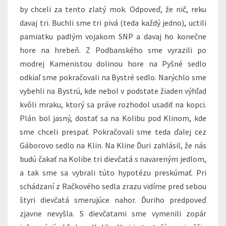
by chceli za tento zlatý mok. Odpoveď, že nič, reku
davaj tri. Buchli sme tri pivá (teda každý jedno), uctili
pamiatku padlým vojakom SNP a davaj ho konečne
hore na hrebeň. Z Podbanského sme vyrazili po
modrej Kamenistou dolinou hore na Pyšné sedlo
odkiaľ sme pokračovali na Bystré sedlo. Narýchlo sme
vybehli na Bystrú, kde nebol v podstate žiaden výhľad
kvôli mraku, ktorý sa práve rozhodol usadiť na kopci.
Plán bol jasný, dostať sa na Kolibu pod Klinom, kde
sme chceli prespať. Pokračovali sme teda ďalej cez
Gáborovo sedlo na Klin. Na Kline Ďuri zahlásil, že nás
budú čakať na Kolibe tri dievčatá s navareným jedlom,
a tak sme sa vybrali túto hypotézu preskúmať. Pri
schádzaní z Račkového sedla zrazu vidíme pred sebou
štyri dievčatá smerujúce nahor. Ďuriho predpoveď
zjavne nevyšla. S dievčatami sme vymenili zopár