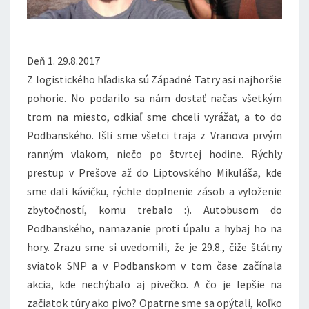
Deň 1. 29.8.2017
Z logistického hľadiska sú Západné Tatry asi najhoršie
pohorie. No podarilo sa nám dostať načas všetkým
trom na miesto, odkiaľ sme chceli vyrážať, a to do
Podbanského. Išli sme všetci traja z Vranova prvým
ranným vlakom, niečo po štvrtej hodine. Rýchly
prestup v Prešove až do Liptovského Mikuláša, kde
sme dali kávičku, rýchle doplnenie zásob a vyloženie
zbytočností, komu trebalo :). Autobusom do
Podbanského, namazanie proti úpalu a hybaj ho na
hory. Zrazu sme si uvedomili, že je 29.8., čiže štátny
sviatok SNP a v Podbanskom v tom čase začínala
akcia, kde nechýbalo aj pivečko. A čo je lepšie na
začiatok túry ako pivo? Opatrne sme sa opýtali, koľko