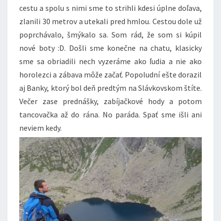
cestu a spolu s nimi sme to strihli kdesi úplne doľava,
zlanili 30 metrov a utekali pred hmlou. Cestou dole už
poprchávalo, šmýkalo sa. Som rád, že som si kúpil
nové boty :D. Došli sme konečne na chatu, klasicky
sme sa obriadili nech vyzeráme ako ľudia a nie ako
horolezci a zábava môže začať. Popoludní ešte dorazil
aj Banky, ktorý bol deň predtým na Slávkovskom štíte.
Večer zase prednášky, zabíjačkové hody a potom
tancovačka až do rána. No paráda. Spať sme išli ani
neviem kedy.