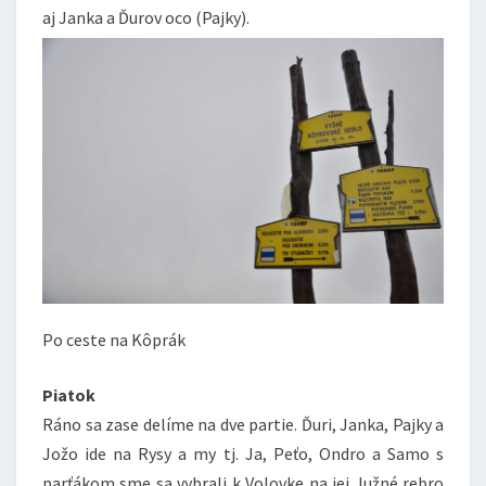
aj Janka a Ďurov oco (Pajky).
Po ceste na Kôprák
Piatok
Ráno sa zase delíme na dve partie. Ďuri, Janka, Pajky a
Jožo ide na Rysy a my tj. Ja, Peťo, Ondro a Samo s
parťákom sme sa vybrali k Volovke na jej Južné rebro