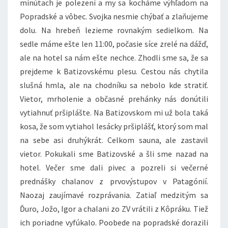
minútach je polezení a my sa kocháme výhľadom na
Popradské a vôbec. Svojka nesmie chýbať a zlaňujeme
dolu. Na hrebeň lezieme rovnakým sedielkom. Na
sedle máme ešte len 11:00, počasie síce zrelé na dážď,
ale na hotel sa nám ešte nechce. Zhodli sme sa, že sa
prejdeme k Batizovskému plesu. Cestou nás chytila
slušná hmla, ale na chodníku sa nebolo kde stratiť.
Vietor, mrholenie a občasné prehánky nás donútili
vytiahnuť pršiplášte. Na Batizovskom mi už bola taká
kosa, že som vytiahol lesácky pršiplášť, ktorý som mal
na sebe asi druhýkrát. Celkom sauna, ale zastavil
vietor. Pokukali sme Batizovské a šli sme nazad na
hotel. Večer sme dali pivec a pozreli si večerné
prednášky chalanov z prvovýstupov v Patagónií.
Naozaj zaujímavé rozprávania. Zatiaľ medzitým sa
Ďuro, Jožo, Igor a chalani zo ZV vrátili z Kôpráku. Tiež
ich poriadne vyfúkalo. Poobede na popradské dorazili