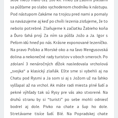
sa púšťame po slabo vychodenom chodníku k nástupu.
Pod nástupom čakáme na trojicu pred nami a pomaly
sa naväzujeme aj keď po chvíli lezenia zisťujeme, že to
nebolo potrebné. Zlaňujeme k začiatku Žabieho koňa
a Ďuro ťahá prvý. Za ním sa púšťa Jožo a Ja. Igor s
Peťom idú hneď po nás. Krásne exponované lezeníčko.
Na pravo Poľsko a Morské oko a na ľavo Mengusovská
dolina a nekonečné rady turistov v oboch smeroch. Po
zdolaní 3 nenáročných dĺžok nasledovala vrcholová
„svojka“ a klasický zlaňák. Ešte sme si vybehli aj na
Chatu pod Rysmi a Ja som si aj s Jožom už na ľahko
vyšľapal až na vrchol. Ak máte radi miesta plné ľudí a
pekné výhľady tak sú Rysy pre vás ako stvorené. Na
druhú stranu by si “turisti” po sebe mohli odniesť
bodrel aj dole. Pivko na chate a šup ho dole.
Stretávame tisíce ľudí. Blé. Na Popradskej chate