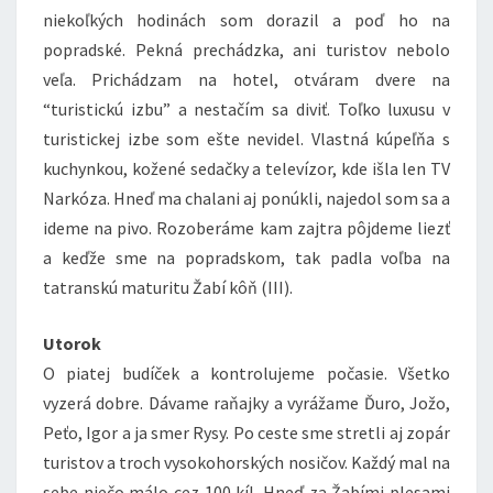
niekoľkých hodinách som dorazil a poď ho na
popradské. Pekná prechádzka, ani turistov nebolo
veľa. Prichádzam na hotel, otváram dvere na
“turistickú izbu” a nestačím sa diviť. Toľko luxusu v
turistickej izbe som ešte nevidel. Vlastná kúpeľňa s
kuchynkou, kožené sedačky a televízor, kde išla len TV
Narkóza. Hneď ma chalani aj ponúkli, najedol som sa a
ideme na pivo. Rozoberáme kam zajtra pôjdeme liezť
a keďže sme na popradskom, tak padla voľba na
tatranskú maturitu Žabí kôň (III).
Utorok
O piatej budíček a kontrolujeme počasie. Všetko
vyzerá dobre. Dávame raňajky a vyrážame Ďuro, Jožo,
Peťo, Igor a ja smer Rysy. Po ceste sme stretli aj zopár
turistov a troch vysokohorských nosičov. Každý mal na
sebe niečo málo cez 100 kíl. Hneď za Žabími plesami