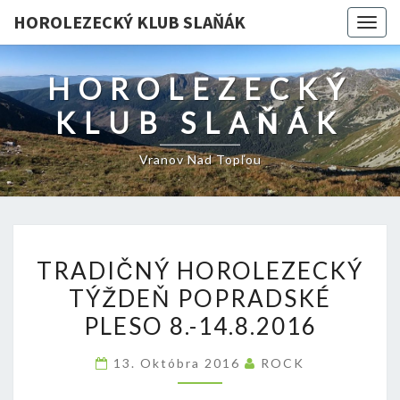
HOROLEZECKÝ KLUB SLAŇÁK
Togg
navig
HOROLEZECKÝ
KLUB SLAŇÁK
Vranov Nad Topľou
TRADIČNÝ
TRADIČNÝ HOROLEZECKÝ
HOROLEZECKÝ
TÝŽDEŇ POPRADSKÉ
TÝŽDEŇ
PLESO 8.-14.8.2016
POPRADSKÉ
PLESO
13. Októbra 2016
ROCK
8.-14.8.2016