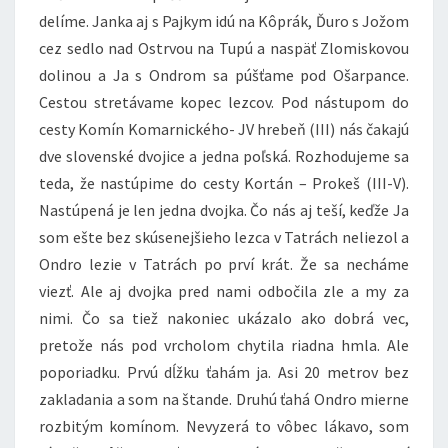
delíme. Janka aj s Pajkym idú na Kôprák, Ďuro s Jožom
cez sedlo nad Ostrvou na Tupú a naspäť Zlomiskovou
dolinou a Ja s Ondrom sa púšťame pod Ošarpance.
Cestou stretávame kopec lezcov. Pod nástupom do
cesty Komín Komarnického- JV hrebeň (III) nás čakajú
dve slovenské dvojice a jedna poľská. Rozhodujeme sa
teda, že nastúpime do cesty Kortán – Prokeš (III-V).
Nastúpená je len jedna dvojka. Čo nás aj teší, keďže Ja
som ešte bez skúsenejšieho lezca v Tatrách neliezol a
Ondro lezie v Tatrách po prví krát. Že sa necháme
viezť. Ale aj dvojka pred nami odbočila zle a my za
nimi. Čo sa tiež nakoniec ukázalo ako dobrá vec,
pretože nás pod vrcholom chytila riadna hmla. Ale
poporiadku. Prvú dĺžku ťahám ja. Asi 20 metrov bez
zakladania a som na štande. Druhú ťahá Ondro mierne
rozbitým komínom. Nevyzerá to vôbec lákavo, som