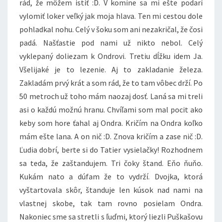
rád, že môžem istiť :D. V komíne sa mi ešte podarí
vylomiť loker veľký jak moja hlava. Ten mi cestou dole
pohladkal nohu. Celý v šoku som ani nezakričal, že čosi
padá. Našťastie pod nami už nikto nebol. Celý
vyklepaný doliezam k Ondrovi. Tretiu dĺžku idem Ja.
Všelijaké je to lezenie. Aj to zakladanie železa.
Zakladám prvý krát a som rád, že to tam vôbec drží. Po
50 metroch už toho mám naozaj dosť. Laná sa mi treli
asi o každú možnú hranu. Chvíľami som mal pocit ako
keby som hore ťahal aj Ondra. Kričím na Ondra koľko
mám ešte lana. A on nič :D. Znova kričím a zase nič :D.
Ľudia dobrí, berte si do Tatier vysielačky! Rozhodnem
sa teda, že zaštandujem. Tri čoky štand. Eňo ňuňo.
Kukám nato a dúfam že to vydrží. Dvojka, ktorá
vyštartovala skôr, štanduje len kúsok nad nami na
vlastnej skobe, tak tam rovno posielam Ondra.
Nakoniec sme sa stretli s ľuďmi, ktorý liezli Puškašovu