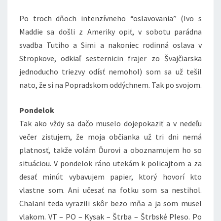
Po troch dňoch intenzívneho “oslavovania” (Ivo s
Maddie sa došli z Ameriky opiť, v sobotu parádna
svadba Tutiho a Simi a nakoniec rodinná oslava v
Stropkove, odkiaľ sesternicin frajer zo Švajčiarska
jednoducho triezvy odísť nemohol) som sa už tešil
nato, že si na Popradskom oddýchnem. Tak po svojom.
Pondelok
Tak ako vždy sa dačo muselo dojepokaziť a v nedeľu
večer zisťujem, že moja občianka už tri dni nemá
platnosť, takže volám Ďurovi a oboznamujem ho so
situáciou. V pondelok ráno utekám k policajtom a za
desať minút vybavujem papier, ktorý hovorí kto
vlastne som. Ani učesať na fotku som sa nestihol.
Chalani teda vyrazili skôr bezo mňa a ja som musel
vlakom. VT – PO – Kysak – Štrba – Štrbské Pleso. Po