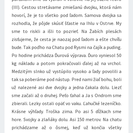
(III). Cestou stretávame zmiešanú dvojku, ktorá nám
hovorí, že je to všetko pod ľadom. Samova dvojka sa
rozhodla, že pôjde skúsiť šťastie na Ihlu v Ostrve. My
sme to riskli a išli to pozrieť. Na Žabích plesách
zisťujeme, že cesta je naozaj pod ľadom a ešte chvíľu
bude. Tak poďho na Chatu pod Rysmi na čajík a puding.
Po hodine prichádza Ďurová výprava. Ďuro vyniesol 50
kg nákladu a potom pokračovali ďalej až na vrchol.
Medzitým slnko už vystúpilo vysoko a ľady povolili a
tak sa poberáme pod nástup. Pred nami žiaľ bohu, boli
už nalezené asi dve dvojky a jedna čakala dolu. Liezť
sme začali až o druhej. Peťo ťahal a Ja s Ondrom sme
zbierali. Lezky ostali opäť vo vaku. Ľahučké lezeníčko.
Krásne výhľady. Troška zima. Po asi 5 dĺžkach sme
hore. Svojky a zlaňáky dolu. Asi 150 metrov. Na chatu
prichádzame až o ôsmej, keď už končia všetky