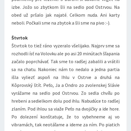
izbe. Jožo so zbytkom šli na sedlo pod Ostrvou. Na
obed už pršalo jak najaté. Celkom nuda. Ani karty
neboli. Počkali sme na zbytok a šli sme na pivo :-).
Štvrtok
Štvrtok to tiež ráno vyzeralo všelijako. Najprv sme sa
rozhodli ísť na Volovku ale po asi 20 minútach šľapania
začalo poprchávať. Tak sme to radšej zabalili a vrátili
sa na chatu. Nakoniec nám to nedalo a jedna partia
išla vyliezť aspoň na Ihlu v Ostrve a druhá na
Kôprovský štít. Peťo, Ja a Ondro zo zvolenskej Slávie
vyrážame na sedlo pod Ostrvou. Zo sedla chvíľu po
hrebeni a sedielkom dolu pod ihlu. Nabudúce to radšej
zlaním. Pod ihlou sa viaže Peťo na dvojičky a ide hore.
Po dolezení konštatuje, že to vybehneme aj vo
vibramách, tak neotáľame a ideme za ním. Po piatich