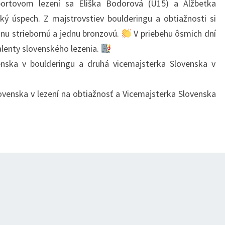
portovom lezení sa Eliška Bodorová (U15) a Alžbetka
V
ký úspech. Z majstrovstiev boulderingu a obtiažnosti si
ŠPORTOVOM
jednu striebornú a jednu bronzovú.
V priebehu ôsmich dní
LEZENÍ
talenty slovenského lezenia.
ZA
nska v boulderingu a druhá vicemajsterka Slovenska v
8
DNÍ
venska v lezení na obtiažnosť a Vicemajsterka Slovenska