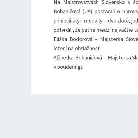
Na Majstrovstvách Slovenska v š
Bohaničová (U9) postarali o obrovs
priniesli štyri medaily – dve zlaté, 
potvrdili, že patria medzi najväčšie 
Eliška Bodorová – Majsterka Slove
lezení na obtiažnosť
Alžbetka Bohaničová – Majsterka Slo
v bouderingu