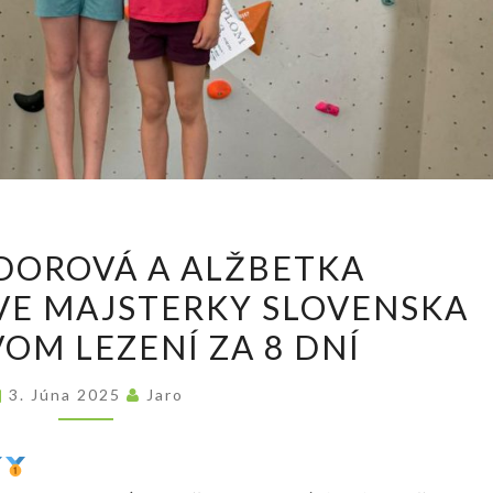
ELIŠKA
DOROVÁ A ALŽBETKA
BODOROVÁ
VE MAJSTERKY SLOVENSKA
A
OM LEZENÍ ZA 8 DNÍ
ALŽBETKA
BOHANIČOVÁ.
3. Júna 2025
Jaro
DVE
MAJSTERKY
SLOVENSKA