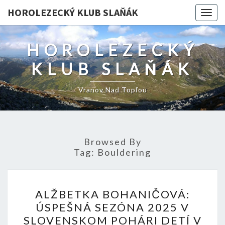
HOROLEZECKÝ KLUB SLAŇÁK
Togg
navig
HOROLEZECKÝ
KLUB SLAŇÁK
Vranov Nad Topľou
Browsed By
Tag:
Bouldering
ALŽBETKA
ALŽBETKA BOHANIČOVÁ:
BOHANIČOVÁ:
ÚSPEŠNÁ SEZÓNA 2025 V
ÚSPEŠNÁ
SLOVENSKOM POHÁRI DETÍ V
SEZÓNA