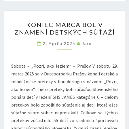
KONIEC
KONIEC MARCA BOL V
MARCA
ZNAMENÍ DETSKÝCH SÚŤAŽÍ
BOL
V
2. Apríla 2025
Jaro
ZNAMENÍ
DETSKÝCH
SÚŤAŽÍ
Sobota – „Pozri, ako leziem“ – Prešov V sobotu 29.
marca 2025 sa v Outdoorparku Prešov konali detské a
mládežnícke preteky v boulderingu s názvom „Pozri,
ako leziem“. Tieto preteky boli súčasťou Slovenského
pohára detí v lezení SHS JAMES kategórie C – cieľom
pretekov bolo zapojiť do súťaženia aj deti, ktoré ešte
súťažne skoro vôbec nepretekali. Celkovo sa týchto
pretekov zúčastnilo 55 detí zo siedmich športových
klubov východného Slovenska (Skalná hrana Prešov,