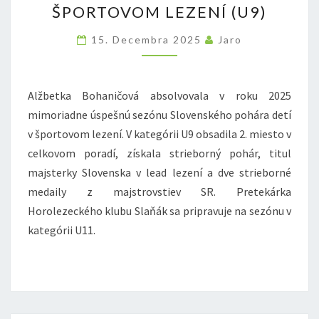
ŠPORTOVOM LEZENÍ (U9)
2025
V
15. Decembra 2025
Jaro
SLOVENSKOM
POHÁRI
Alžbetka Bohaničová absolvovala v roku 2025
DETÍ
mimoriadne úspešnú sezónu Slovenského pohára detí
V
v športovom lezení. V kategórii U9 obsadila 2. miesto v
ŠPORTOVOM
celkovom poradí, získala strieborný pohár, titul
LEZENÍ
majsterky Slovenska v lead lezení a dve strieborné
(U9)
medaily z majstrovstiev SR. Pretekárka
Horolezeckého klubu Slaňák sa pripravuje na sezónu v
kategórii U11.