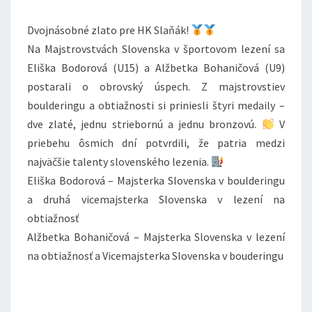
SLOVENSKA
Dvojnásobné zlato pre HK Slaňák!
V
Na Majstrovstvách Slovenska v športovom lezení sa
ŠPORTOVOM
Eliška Bodorová (U15) a Alžbetka Bohaničová (U9)
LEZENÍ
postarali o obrovský úspech. Z majstrovstiev
ZA
boulderingu a obtiažnosti si priniesli štyri medaily –
8
dve zlaté, jednu striebornú a jednu bronzovú.
DNÍ
V
priebehu ôsmich dní potvrdili, že patria medzi
najväčšie talenty slovenského lezenia.
Eliška Bodorová – Majsterka Slovenska v boulderingu
a druhá vicemajsterka Slovenska v lezení na
obtiažnosť
Alžbetka Bohaničová – Majsterka Slovenska v lezení
na obtiažnosť a Vicemajsterka Slovenska v bouderingu