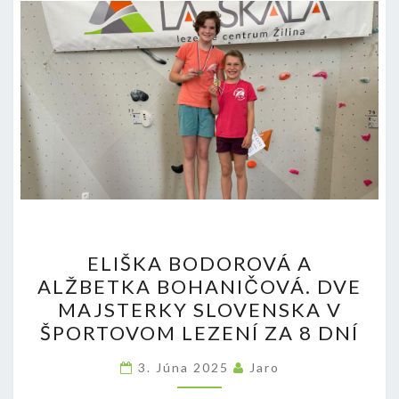
ELIŠKA
ELIŠKA BODOROVÁ A
BODOROVÁ
ALŽBETKA BOHANIČOVÁ. DVE
A
MAJSTERKY SLOVENSKA V
ALŽBETKA
ŠPORTOVOM LEZENÍ ZA 8 DNÍ
BOHANIČOVÁ.
DVE
3. Júna 2025
Jaro
MAJSTERKY