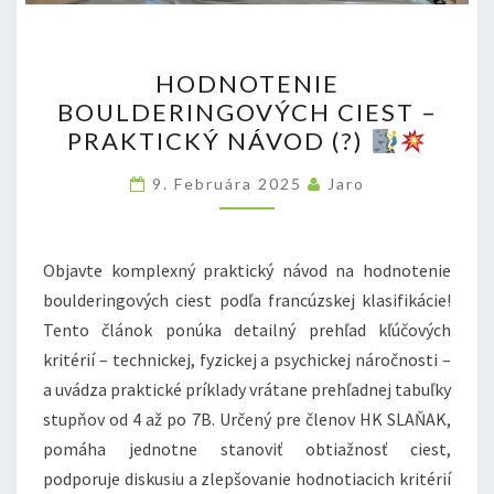
HODNOTENIE
HODNOTENIE
BOULDERINGOVÝCH
BOULDERINGOVÝCH CIEST –
CIEST
PRAKTICKÝ NÁVOD (?)
–
PRAKTICKÝ
9. Februára 2025
Jaro
NÁVOD
(?)
Objavte komplexný praktický návod na hodnotenie
boulderingových ciest podľa francúzskej klasifikácie!
Tento článok ponúka detailný prehľad kľúčových
kritérií – technickej, fyzickej a psychickej náročnosti –
a uvádza praktické príklady vrátane prehľadnej tabuľky
stupňov od 4 až po 7B. Určený pre členov HK SLAŇAK,
pomáha jednotne stanoviť obtiažnosť ciest,
podporuje diskusiu a zlepšovanie hodnotiacich kritérií